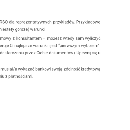
RRSO dla reprezentatywnych przykładów. Przykładowe
niestety gorsze) warunki.
ozmowy z konsultantem – możesz wtedy sam wyliczyć
ruje Ci najlepsze warunki i jest “pierwszym wyborem”.
o dostarczeniu przez Ciebie dokumentów). Upewnij się u
sz musiał/a wykazać bankowi swoją zdolność kredytową
iu z płatnościami.