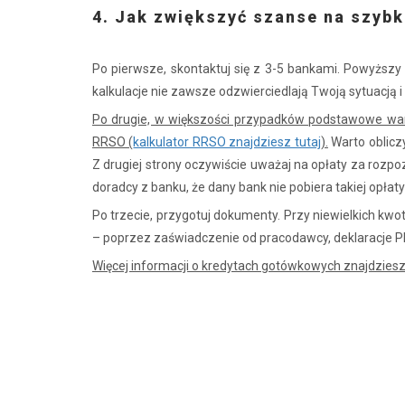
4. Jak zwiększyć szanse na szybk
Po pierwsze, skontaktuj się z 3-5 bankami. Powyżs
kalkulacje nie zawsze odzwierciedlają Twoją sytuacją i
Po drugie, w większości przypadków podstawowe wa
RRSO (
kalkulator RRSO znajdziesz tutaj
).
Warto oblicz
Z drugiej strony oczywiście uważaj na opłaty za rozpo
doradcy z banku, że dany bank nie pobiera takiej opłaty j
Po trzecie, przygotuj dokumenty. Przy niewielkich k
– poprzez zaświadczenie od pracodawcy, deklaracje PIT
Więcej informacji o kredytach gotówkowych znajdzies