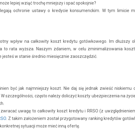
 może lepiej wziąć trochę mniejszy i spać spokojnie?
dlegają ochronie ustawy o kredycie konsumenckim. W tym limicie m
otny wpływ na całkowity koszt kredytu gotówkowego. Im dłuższy okr
 za to rata wyższa. Naszym zdaniem, w celu zminimalizowania kosz
le jesteś w stanie średnio miesięcznie zaoszczędzić.
ien być jak najmniejszy koszt. Nie daj się jednak zwieść niskiemu op
 W szczególności, często należy doliczyć koszty ubezpieczenia na ży
ch.
zwracać uwagę to całkowity koszt kredytu i RRSO (z uwzględnienie
RRSO
. Z takim założeniem został przygotowany ranking kredytów gotó
konkretnej sytuacji może mieć inną ofertę.