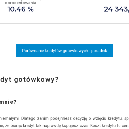
oprocentowania
10.46 %
24 343,
Porównanie kredytów gotówkowych - poradnik
redyt gotówkowy?
 mnie?
 niemałymi. Dlatego zanim podejmiesz decyzję o wzięciu kredytu, 
, że biorąc kredyt tak naprawdę kupujesz czas. Koszt kredytu to cen