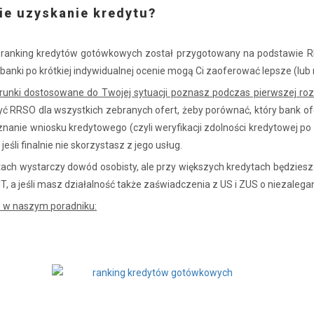
ie uzyskanie kredytu?
zy ranking kredytów gotówkowych został przygotowany na podstawie 
 banki po krótkiej indywidualnej ocenie mogą Ci zaoferować lepsze (lub 
runki dostosowane do Twojej sytuacji poznasz podczas pierwszej r
yć RRSO dla wszystkich zebranych ofert, żeby porównać, który bank ofe
znanie wniosku kredytowego (czyli weryfikacji zdolności kredytowej p
eśli finalnie nie skorzystasz z jego usług.
wotach wystarczy dowód osobisty, ale przy większych kredytach będzie
, a jeśli masz działalność także zaświadczenia z US i ZUS o niezalegan
z w naszym poradniku: