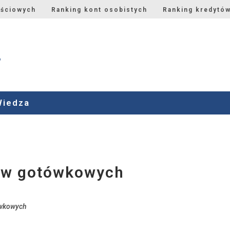
ościowych
Ranking kont osobistych
Ranking kredytó
Wiedza
ów gotówkowych
ówkowych