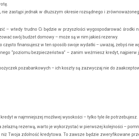
otę.
ny, nie zastąpi jednak w dłuższym okresie rozsądnego i zrównoważo
zić – wtedy trudno Ci będzie w przyszłości wygospodarować środki na 
izować swój budżet domowy – może są w nim jakieś rezerwy.
o często finansujesz w ten sposób swoje wydatki – uważaj, żebyś nie wp
dnego “poziomu bezpieczeństwa” – zanim weźmiesz kredyt, najpierw 
ierz pożyczek pozabankowych – ich koszty są zazwyczaj nie do zaakcept
 kredyt w najmniejszej możliwej wysokości – tylko tyle ile potrzebujesz.
za żelazną rezerwą, warto je wykorzystać w pierwszej kolejności – pom
o niż Twoja zdolność kredytowa. To zawsze będzie zweryfikowane pr