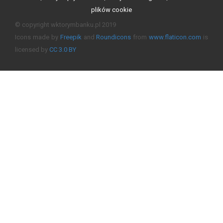
plików cookie
© copyright wktorymbanku.pl 2019
Icons made by
Freepik
and
Roundicons
from
www.flaticon.com
is
licensed by
CC 3.0 BY