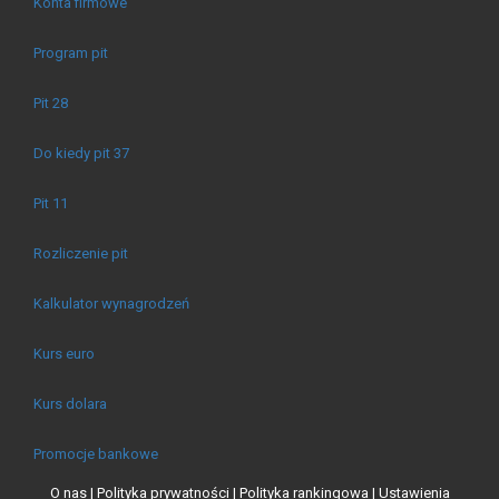
Konta firmowe
Program pit
Pit 28
Do kiedy pit 37
Pit 11
Rozliczenie pit
Kalkulator wynagrodzeń
Kurs euro
Kurs dolara
Promocje bankowe
O nas |
Polityka prywatności |
Polityka rankingowa |
Ustawienia