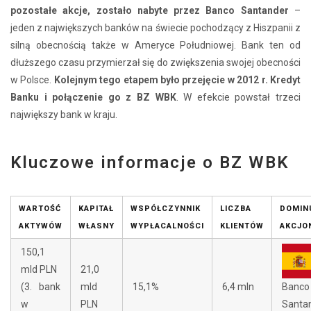
pozostałe akcje, zostało nabyte przez Banco Santander
–
jeden z największych banków na świecie pochodzący z Hiszpanii z
silną obecnością także w Ameryce Południowej. Bank ten od
dłuższego czasu przymierzał się do zwiększenia swojej obecności
w Polsce.
Kolejnym tego etapem było przejęcie w 2012 r. Kredyt
Banku i połączenie go z BZ WBK
. W efekcie powstał trzeci
największy bank w kraju.
Kluczowe informacje o BZ WBK
WARTOŚĆ
KAPITAŁ
WSPÓŁCZYNNIK
LICZBA
DOMIN
AKTYWÓW
WŁASNY
WYPŁACALNOŚCI
KLIENTÓW
AKCJO
150,1
mld PLN
21,0
Banco
(3. bank
mld
15,1%
6,4 mln
Santa
w
PLN