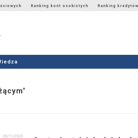
ościowych
Ranking kont osobistych
Ranking kredytó
Wiedza
eżącym"
30/11/2023