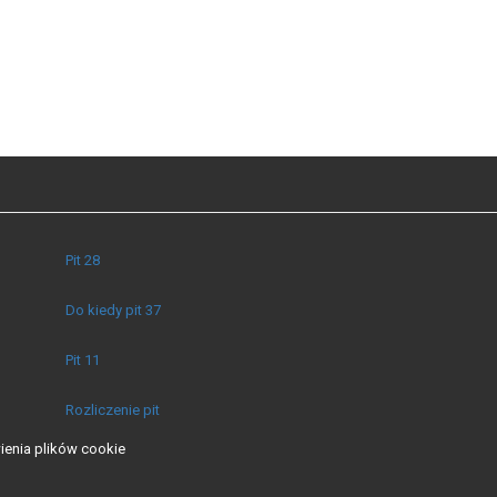
Pit 28
Do kiedy pit 37
Pit 11
Rozliczenie pit
ienia plików cookie