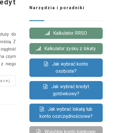
redyt
Narzędzia i poradniki
Kalkulator RRSO
służy do
ością. Z
Kalkulator zysku z lokaty
ciągłość
 na czym
Jak wybrać konto
 z niego
osobiste?
ęcej
Jak wybrać kredyt
gotówkowy?
Jak wybrać lokatę lub
konto oszczędnościowe?
Wspólne konto bankowe