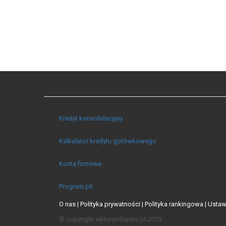
Kredyt konsolidacyjny
Kalkulator kredytu gotówkowego
Konta firmowe
Program pit
O nas |
Polityka prywatności |
Polityka rankingowa |
Ustaw
© copyright wktorymbanku.pl 2019