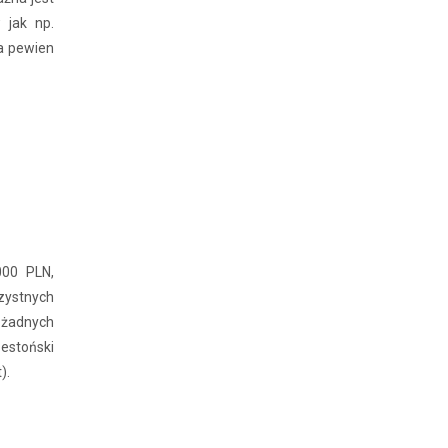
 jak np.
na pewien
000 PLN,
zystnych
 żadnych
estoński
).