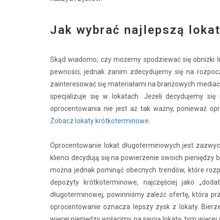
Jak wybrać najlepszą loka
Skąd wiadomo, czy możemy spodziewać się obniżki lu
pewności, jednak zanim zdecydujemy się na rozpocz
zainteresować się materiałami na branżowych mediac
specjalizuje się w lokatach. Jeżeli decydujemy si
oprocentowania nie jest aż tak ważny, ponieważ op
Zobacz lokaty krótkoterminowe
.
Oprocentowanie lokat długoterminowych jest zazwycza
klienci decydują się na powierzenie swoich pieniędzy b
można jednak pominąć obecnych trendów, które rozpocz
depozyty krótkoterminowe, najczęściej jako „dod
długoterminowej, powinniśmy zaleźć ofertę, która pr
oprocentowanie oznacza lepszy zysk z lokaty. Bie
więcej pieniędzy wpłacimy na swoją lokatę, tym więc