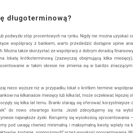
tę długoterminową?
b podwyżki stóp procentowych na rynku. Nigdy nie można uzyskać ca
ęcie współpracy z bankiem, warto prześledzić dostępne opinie anal
h. Można także skorzystać ze współpracy z dobrym doradcą finansowy
ę na lokatę krótkoterminową (zazwyczaj obejmującą kilka miesięcy)
rocentowanie w takim okresie nie zmienia się w bardzo znaczącym 
j nieco wyższe niż w przypadku lokat o krótkim terminie współpracy
ankowi na kilkanaście miesięcy lub kilka lat, może oczekiwać lepszej of
ęły się kilka lat temu. Branki starają się oferować korzystniejsze 
atek” do nowo otwartego konta. Jeżeli zdecydujemy się na wybó
zyniesie największe zyski. Kierujemy się wysokością oprocentowania 
rzemy pod uwagę również minimalną i maksymalną kwotę wpłaty na k
ej aktywów zostanie „pomnożonych” przez wysokość oprocentowania. Wa