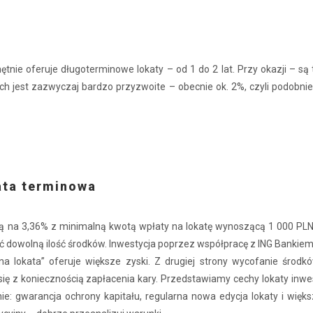
tnie oferuje długoterminowe lokaty – od 1 do 2 lat. Przy okazji – są 
h jest zazwyczaj bardzo przyzwoite – obecnie ok. 2%, czyli podobnie
ata terminowa
ną na 3,36% z minimalną kwotą wpłaty na lokatę wynoszącą 1 000 PLN
 dowolną ilość środków. Inwestycja poprzez współpracę z ING Bankiem
na lokata” oferuje większe zyski. Z drugiej strony wycofanie środk
ię z koniecznością zapłacenia kary. Przedstawiamy cechy lokaty inwe
ie: gwarancja ochrony kapitału, regularna nowa edycja lokaty i więks