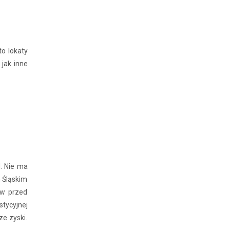
to lokaty
 jak inne
. Nie ma
 Śląskim
ów przed
stycyjnej
ze zyski.