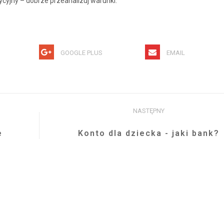
ycyjny – dobrze przeanalizuj warunki.
GOOGLE PLUS
EMAIL
NASTĘPNY
e
Konto dla dziecka - jaki bank?