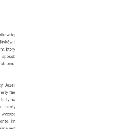
łkowitej
ityków i
m, który
, sposób
stopniu.
. Jeżeli
erty. Nie
oferty na
r lokaty
– wyższe
onto. Im
żna jest