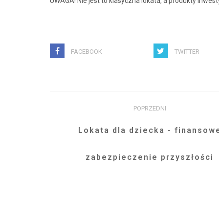
UWAGA! Nie jest to klasyczna lokata, a produkty inwest
FACEBOOK
TWITTER
POPRZEDNI
Lokata dla dziecka - finansow
zabezpieczenie przyszłości