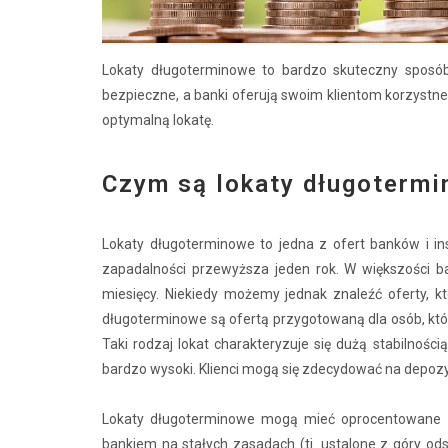
Lokaty długoterminowe to bardzo skuteczny sposób
bezpieczne, a banki oferują swoim klientom korzystne 
optymalną lokatę.
Czym są lokaty długoterm
Lokaty długoterminowe to jedna z ofert banków i ins
zapadalności przewyższa jeden rok. W większości 
miesięcy. Niekiedy możemy jednak znaleźć oferty, 
długoterminowe są ofertą przygotowaną dla osób, któ
Taki rodzaj lokat charakteryzuje się dużą stabilności
bardzo wysoki. Klienci mogą się zdecydować na depozyt
Lokaty długoterminowe mogą mieć oprocentowane z
bankiem na stałych zasadach (tj. ustalone z góry o