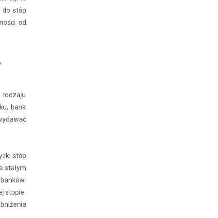
u do stóp
ności od
?
rodzaju
ku, bank
 wydawać
yżki stóp
a stałym
w banków.
j stopie.
bniżenia