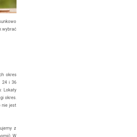
osunkowo
ak wybrać
ch okres
 24 i 36
. Lokaty
i okres.
 nie jest
cujemy z
omii). W