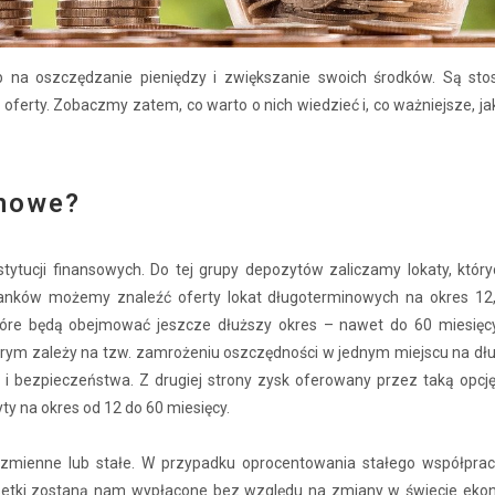
 na oszczędzanie pieniędzy i zwiększanie swoich środków. Są st
oferty. Zobaczmy zatem, co warto o nich wiedzieć i, co ważniejsze, j
inowe?
tytucji finansowych. Do tej grupy depozytów zaliczamy lokaty, który
banków możemy znaleźć oferty lokat długoterminowych na okres 12,
które będą obejmować jeszcze dłuższy okres – nawet do 60 miesięcy
rym zależy na tzw. zamrożeniu oszczędności w jednym miejscu na dług
ą i bezpieczeństwa. Z drugiej strony zysk oferowany przez taką opcję
y na okres od 12 do 60 miesięcy.
mienne lub stałe. W przypadku oprocentowania stałego współpra
dsetki zostaną nam wypłacone bez względu na zmiany w świecie ekon