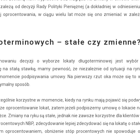
leżą od decyzji Rady Polityki Pieniężnej (a dokładniej w odniesieni
aj oprocentowania, w ciągu wielu lat może się ono zmieniać w zależ
oterminowych – stałe czy zmienne
owaniu decyzji o wyborze lokaty długoterminowej jest wybór 
 na stałą stawkę, mamy pewność, że niezależnie od sytuacji na ryn
 w momencie podpisywania umowy. Na pierwszy rzut oka może się to
tymalny sposób.
zególnie korzystne w momencie, kiedy na rynku mają pojawić się podw
że oprocentowanie lokat, zatem jeżeli podpiszemy umowę o lokacie n
e. Zmiany na ryku są stałe, jednak nie zawsze korzystne dla klientó
rocentowych NBP, zdecydowanie lepiej zdecydować się na lokatę o stałe
łym oprocentowaniem, obniżenie stóp procentowych nie spowoduje o