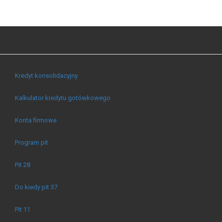
Kredyt konsolidacyjny
Kalkulator kredytu gotówkowego
Konta firmowe
Program pit
Pit 28
Do kiedy pit 37
Pit 11