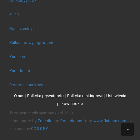
Do kiedy pit 37
Pit 11
Rozliczenie pit
Kalkulator wynagrodzeń
Kurs euro
Kurs dolara
Promocje bankowe
O nas |
Polityka prywatności |
Polityka rankingowa |
Ustawienia
plików cookie
© copyright wktorymbanku.pl 2019
Icons made by
Freepik
and
Roundicons
from
www.flaticon.com
is
licensed by
CC 3.0 BY