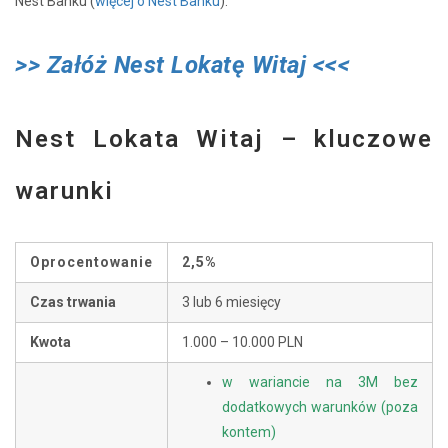
Nest Banku (
więcej o Nest Banku
).
>> Załóż Nest Lokatę Witaj <<<
Nest Lokata Witaj – kluczowe
warunki
Oprocentowanie
2,5%
Czas trwania
3 lub 6 miesięcy
Kwota
1.000 – 10.000 PLN
w wariancie na 3M bez
dodatkowych warunków (poza
kontem)