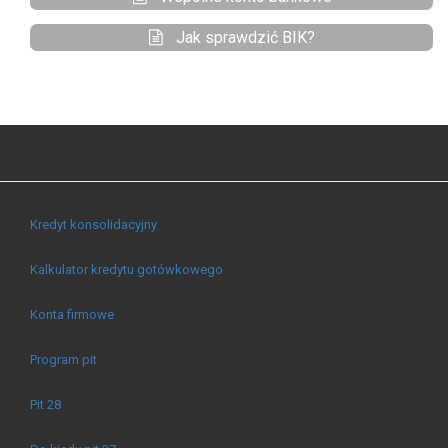
Jak sprawdzić BIK?
Kredyt konsolidacyjny
Kalkulator kredytu gotówkowego
Konta firmowe
Program pit
Pit 28